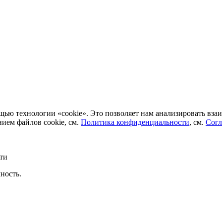
ью технологии «cookie». Это позволяет нам анализировать взаим
нием файлов соokіе, см.
Политика конфиденциальности
, см.
Согл
ти
ность.