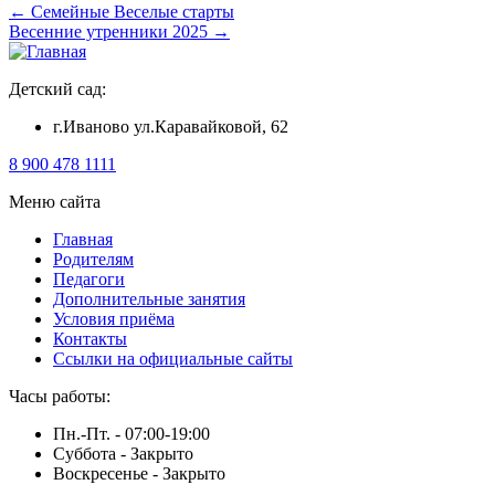
Навигация
←
Семейные Веселые старты
Весенние утренники 2025
→
по
записям
Детский сад:
г.Иваново ул.Каравайковой, 62
8 900 478 1111
Меню сайта
Главная
Родителям
Педагоги
Дополнительные занятия
Условия приёма
Контакты
Ссылки на официальные сайты
Часы работы:
Пн.-Пт. -
07:00-19:00
Суббота -
Закрыто
Воскресенье -
Закрыто